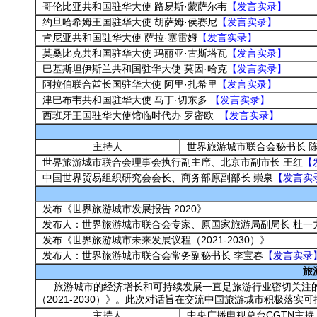
哥伦比亚共和国驻华大使 路易斯·蒙萨尔韦
【发言实录】
约旦哈希姆王国驻华大使 胡萨姆·侯赛尼
【发言实录】
肯尼亚共和国驻华大使 萨拉·塞雷姆
【发言实录】
莫桑比克共和国驻华大使 玛丽亚·古斯塔瓦
【发言实录】
巴基斯坦伊斯兰共和国驻华大使 莫因·哈克
【发言实录】
阿拉伯联合酋长国驻华大使 阿里·扎希里
【发言实录】
津巴布韦共和国驻华大使 马丁·切东多
【发言实录】
西班牙王国驻华大使馆临时代办 罗密欧
【发言实录】
主持人
世界旅游城市联合会秘书长 
世界旅游城市联合会理事会执行副主席、北京市副市长 王红
【
中国世界贸易组织研究会会长、商务部原副部长 崇泉
【发言实
发布《世界旅游城市发展报告 2020》
发布人：世界旅游城市联合会专家、原国家旅游局副局长 杜一
发布《世界旅游城市未来发展议程（2021-2030）》
发布人：世界旅游城市联合会常务副秘书长 李宝春
【发言实录
旅
旅游城市的经济增长和可持续发展一直是旅游行业密切关注的焦
（2021-2030）》。此次对话旨在交流中国旅游城市积极落实
主持人
中央广播电视总台CGTN主持