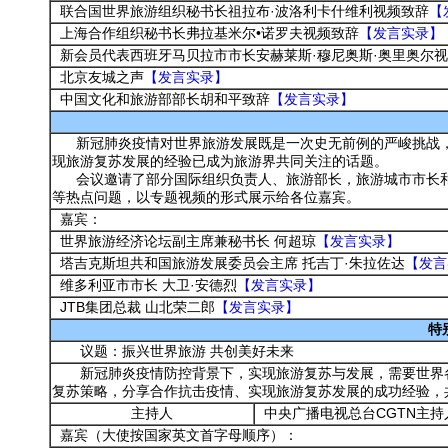
联合国世界旅游组织秘书长祖拉布·波洛利卡什维利视频致辞
【
上海合作组织秘书长弗拉基米尔•诺罗夫视频致辞
【发言实录】
新会员代表西班牙马贝拉市市长安赫莱斯·穆尼奥斯·奥里奥尔
北京友城之声
【发言实录】
中国文化和旅游部部长胡和平致辞
【发言实录】
新冠肺炎疫情对世界旅游发展既是一次史无前例的严峻挑战，也
现旅游复苏发展的经验已成为旅游界共同关注的话题。
会议邀请了部分国际组织负责人、旅游部长，旅游城市市长和
等热点问题，以专题视频的形式展示给各位嘉宾。
嘉宾：
世界旅游经济论坛副主席兼秘书长 何超琼
【发言实录】
塔吉克斯坦共和国旅游发展委员会主席 托吉丁·朱拉佐达
【发言
维多利亚市市长 大卫·安德烈
【发言实录】
JTB集团总裁 山北荣二郎
【发言实录】
特
议题：振兴世界旅游 共创美好未来
新冠肺炎疫情防控背景下，实现旅游复苏与发展，需要世界各
复苏策略，分享合作抗击疫情、实现旅游复苏发展的成功经验，
主持人
中央广播电视总台CGTN主持
嘉宾（大使按国家英文首字母顺序）：