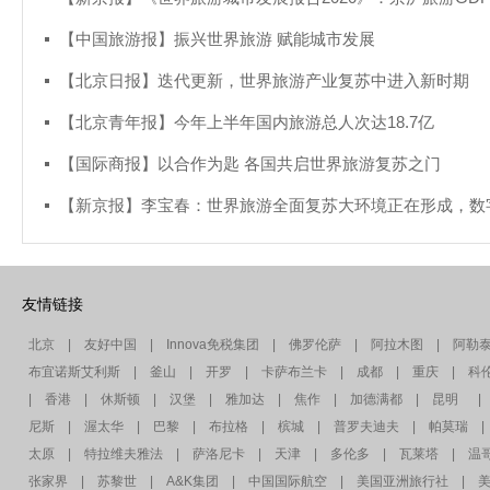
【中国旅游报】振兴世界旅游 赋能城市发展
【北京日报】迭代更新，世界旅游产业复苏中进入新时期
【北京青年报】今年上半年国内旅游总人次达18.7亿
【国际商报】以合作为匙 各国共启世界旅游复苏之门
友情链接
北京
|
友好中国
|
Innova免税集团
|
佛罗伦萨
|
阿拉木图
|
阿勒
布宜诺斯艾利斯
|
釜山
|
开罗
|
卡萨布兰卡
|
成都
|
重庆
|
科
|
香港
|
休斯顿
|
汉堡
|
雅加达
|
焦作
|
加德满都
|
昆明
|
尼斯
|
渥太华
|
巴黎
|
布拉格
|
槟城
|
普罗夫迪夫
|
帕莫瑞
|
太原
|
特拉维夫雅法
|
萨洛尼卡
|
天津
|
多伦多
|
瓦莱塔
|
温
张家界
|
苏黎世
|
A&K集团
|
中国国际航空
|
美国亚洲旅行社
|