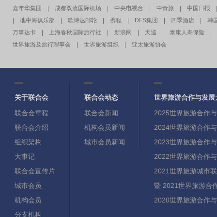
嘉年华集团
|
成都双流国际机场
|
中央电视台
|
中青旅
|
中国日报
|
地中海俱乐部
|
歌诗达邮轮
|
携程
|
DFS集团
|
四季酒店
|
韩
万事达卡
|
上海春秋国际旅行社
|
新浪网
|
天巡
|
泰康人寿保险
|
世界旅游及旅行理事会
|
世界旅游组织
|
亚太旅游协会
关于联合会
联合会动态
世界旅游合作与发展
联合会章程
联合会新闻
2025世界旅游合作
联合会介绍
机构会员新闻
2024世界旅游合作
组织架构
城市会员新闻
2023世界旅游合作
大事记
2022世界旅游合作
联合会宣传片
2021世界旅游城市
城市会员
暨 2021世界旅游
机构会员
2020世界旅游合作
分支机构