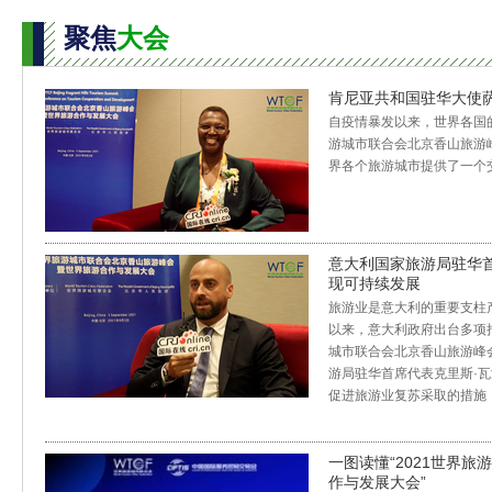
聚焦
大会
肯尼亚共和国驻华大使萨
自疫情暴发以来，世界各国的
游城市联合会北京香山旅游峰
界各个旅游城市提供了一个
意大利国家旅游局驻华首
现可持续发展
旅游业是意大利的重要支柱
以来，意大利政府出台多项措
城市联合会北京香山旅游峰会
游局驻华首席代表克里斯·
促进旅游业复苏采取的措施
一图读懂“2021世界旅
作与发展大会”