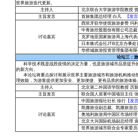
世界旅游迭代更新。
主持人
北京联合大学旅游学院教授 
主旨发言
首旅集团总经理 白凡
【发言
西班牙驻华使馆旅游参赞 玛
中青旅控股股份有限公司总裁
讨论嘉宾
克罗地亚国家旅游局上海代表
日本株式会社JTB北京办事处
华侨城旅游投资管理集团有限
论坛三：旅游
科学技术既是战胜疫情的决定力量，也是旅游城市品质提升的
的新方向。
本论坛将重点探讨和展示世界主要旅游城市和旅游机构推动智
理效能，为游客提供更加安全、更加便捷、更有品质的旅游体验
主持人
北京第二外国语学院教授 厉
主旨发言
联合国人居署中国项目主任 
中国旅游报社社长 徐行
【发
凯撒旅业副总裁、凯撒旅游总
讨论嘉宾
奥地利旅游局中国区市场经理 
北京大兴国际机场副总经理 
世界旅游城市联合会专家委员