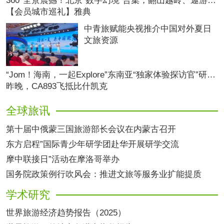
360°全景震撼！北京“数字幻境”合集，翻山越岭、遨游云端超尽兴！
【会员城市巡礼】雅典
中青旅赋能央视推介中国对外夏日
文旅资源
“Jom！海南，一起Explore”东南亚“独家体验探访官”研学活动圆满收官
昨晚，CA893飞抵比什凯克
全球旅讯
第十届中俄蒙三国旅游部长会议在内蒙古召开
东方启程”国际青少年研学团赴华开展研学交流
摩中联接日”活动在摩洛哥举办
国务院政策例行吹风会：推进文旅等服务业扩能提质
学术研究
世界旅游经济趋势报告（2025）