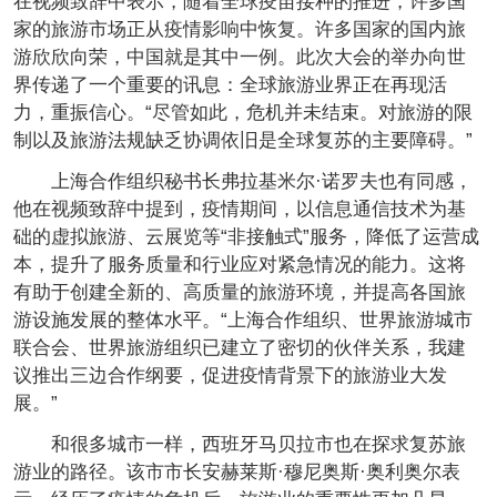
在视频致辞中表示，随着全球疫苗接种的推进，许多国
家的旅游市场正从疫情影响中恢复。许多国家的国内旅
游欣欣向荣，中国就是其中一例。此次大会的举办向世
界传递了一个重要的讯息：全球旅游业界正在再现活
力，重振信心。“尽管如此，危机并未结束。对旅游的限
制以及旅游法规缺乏协调依旧是全球复苏的主要障碍。”
上海合作组织秘书长弗拉基米尔·诺罗夫也有同感，
他在视频致辞中提到，疫情期间，以信息通信技术为基
础的虚拟旅游、云展览等“非接触式”服务，降低了运营成
本，提升了服务质量和行业应对紧急情况的能力。这将
有助于创建全新的、高质量的旅游环境，并提高各国旅
游设施发展的整体水平。“上海合作组织、世界旅游城市
联合会、世界旅游组织已建立了密切的伙伴关系，我建
议推出三边合作纲要，促进疫情背景下的旅游业大发
展。”
和很多城市一样，西班牙马贝拉市也在探求复苏旅
游业的路径。该市市长安赫莱斯·穆尼奥斯·奥利奥尔表