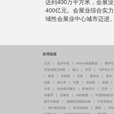
达到400万平方米，会展
400亿元。会展业综合实
域性会展业中心城市迈进
友情链接
北京
|
友好中国
|
Innova免税集团
|
佛罗伦
布宜诺斯艾利斯
|
釜山
|
开罗
|
卡萨布兰卡
|
香港
|
休斯顿
|
汉堡
|
雅加达
|
焦作
尼斯
|
渥太华
|
巴黎
|
布拉格
|
槟城
|
太原
|
特拉维夫雅法
|
萨洛尼卡
|
天津
|
张家界
|
苏黎世
|
A&K集团
|
中国国际航空
嘉年华集团
|
成都双流国际机场
|
中央电视台
|
地中海俱乐部
|
歌诗达邮轮
|
携程
|
DF