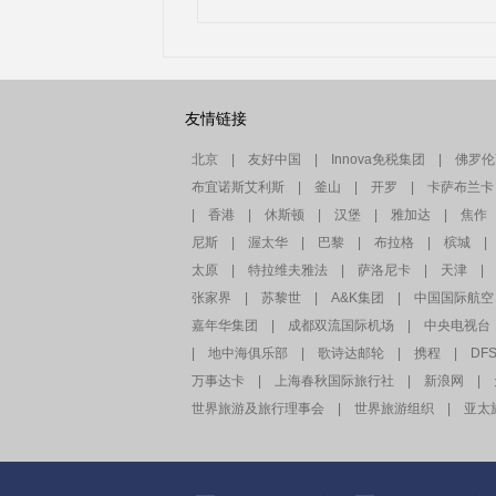
友情链接
北京
|
友好中国
|
Innova免税集团
|
佛罗伦
布宜诺斯艾利斯
|
釜山
|
开罗
|
卡萨布兰卡
|
香港
|
休斯顿
|
汉堡
|
雅加达
|
焦作
尼斯
|
渥太华
|
巴黎
|
布拉格
|
槟城
|
太原
|
特拉维夫雅法
|
萨洛尼卡
|
天津
|
张家界
|
苏黎世
|
A&K集团
|
中国国际航空
嘉年华集团
|
成都双流国际机场
|
中央电视台
|
地中海俱乐部
|
歌诗达邮轮
|
携程
|
DF
万事达卡
|
上海春秋国际旅行社
|
新浪网
|
世界旅游及旅行理事会
|
世界旅游组织
|
亚太