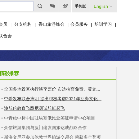
English
手机版
会员
分支机构
香山旅游峰会
会员服务
培训学习
|
|
|
|
|
联合会
精彩推荐
全国多地景区执行淡季票价 布达拉宫免费、黄龙...
中希发布联合声明 提出积极考虑2021年互办文化...
澳航伦敦直飞悉尼测试航班起飞
中青旅中标中国驻埃塞俄比亚签证申请中心项目
众信旅游集团与厦门建发国旅达成战略合作
斯洛文尼亚参加伦敦世界旅游交易会 荣获多个奖项