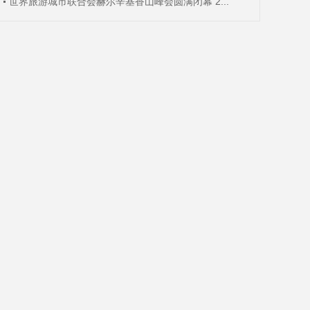
世界旅游城市联合会赫尔辛基香山峰会圆满闭幕 2...