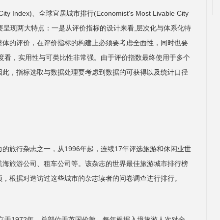
Index)、全球宜居城市排行(Economist's Most Livable City
为主要呈现两大特点：一是从评价指标的设计来看,层次化与体系化特
整体的评价，在评价指标的构建上必须要考虑全面性，同时也要
角度看，实用性与可类比性非常强。由于评价指数最终使用于多个
因此，指标选取与数据处理要考虑到数据的可获得以及统计口径
的旅行杂志之一，从1996年起，连续17年评选旅游和休闲业世
航海旅游公司、租车公司等。该杂志的世界最佳旅游城市排行榜
项，根据对造访过这些城市的杂志读者的问卷调查进行排行。
司，成立于1972年，总部位于英国伦敦。每年根据入境旅游人次对全