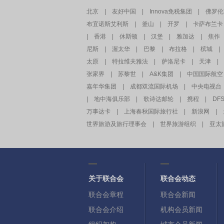
北京
|
友好中国
|
Innova免税集团
|
佛罗伦
布宜诺斯艾利斯
|
釜山
|
开罗
|
卡萨布兰卡
|
香港
|
休斯顿
|
汉堡
|
雅加达
|
焦作
尼斯
|
渥太华
|
巴黎
|
布拉格
|
槟城
|
太原
|
特拉维夫雅法
|
萨洛尼卡
|
天津
|
张家界
|
苏黎世
|
A&K集团
|
中国国际航空
嘉年华集团
|
成都双流国际机场
|
中央电视台
|
地中海俱乐部
|
歌诗达邮轮
|
携程
|
DF
万事达卡
|
上海春秋国际旅行社
|
新浪网
|
世界旅游及旅行理事会
|
世界旅游组织
|
亚太
关于联合会
联合会动态
联合会章程
联合会新闻
联合会介绍
机构会员新闻