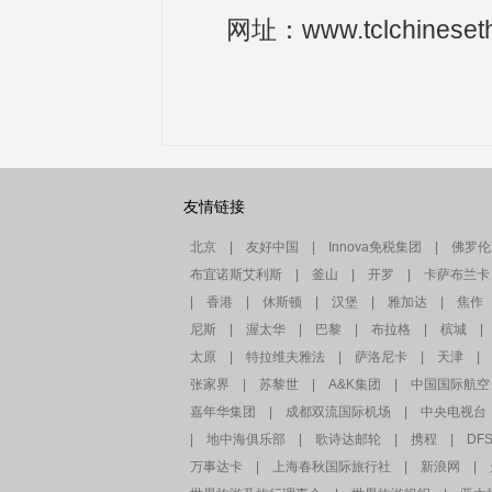
网址：www.tclchineseth
友情链接
北京
|
友好中国
|
Innova免税集团
|
佛罗伦
布宜诺斯艾利斯
|
釜山
|
开罗
|
卡萨布兰卡
|
香港
|
休斯顿
|
汉堡
|
雅加达
|
焦作
尼斯
|
渥太华
|
巴黎
|
布拉格
|
槟城
|
太原
|
特拉维夫雅法
|
萨洛尼卡
|
天津
|
张家界
|
苏黎世
|
A&K集团
|
中国国际航空
嘉年华集团
|
成都双流国际机场
|
中央电视台
|
地中海俱乐部
|
歌诗达邮轮
|
携程
|
DF
万事达卡
|
上海春秋国际旅行社
|
新浪网
|