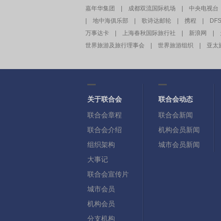
嘉年华集团
|
成都双流国际机场
|
中央电视台
|
地中海俱乐部
|
歌诗达邮轮
|
携程
|
DF
万事达卡
|
上海春秋国际旅行社
|
新浪网
|
世界旅游及旅行理事会
|
世界旅游组织
|
亚太
关于联合会
联合会动态
联合会章程
联合会新闻
联合会介绍
机构会员新闻
组织架构
城市会员新闻
大事记
联合会宣传片
城市会员
机构会员
分支机构