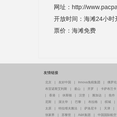
网址：http://www.pacpa
开放时间：海滩24小时
票价：海滩免费
友情链接
北京
|
友好中国
|
Innova免税集团
|
佛罗伦
布宜诺斯艾利斯
|
釜山
|
开罗
|
卡萨布兰卡
|
香港
|
休斯顿
|
汉堡
|
雅加达
|
焦作
尼斯
|
渥太华
|
巴黎
|
布拉格
|
槟城
|
太原
|
特拉维夫雅法
|
萨洛尼卡
|
天津
|
张家界
|
苏黎世
|
A&K集团
|
中国国际航空