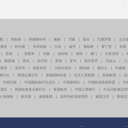
图
|
阿勒泰
|
阿姆斯特丹
|
雅典
|
万隆
|
曼谷
|
巴塞罗那
|
北京
重庆
|
科伦坡
|
哥本哈根
|
大连
|
迪拜
|
都柏林
|
爱丁堡
|
非斯
|
昆明
|
里斯本
|
伦敦
|
洛杉矶
|
洛阳
|
澳门
|
马里戈特
|
|
帕莫瑞
|
青岛
|
拉巴特
|
里加
|
罗马
|
努尔苏丹
|
旧金山
|
三
瓦莱塔
|
温哥华
|
维多利亚
|
大特尔诺沃
|
维也纳
|
威尔士
|
华盛顿
旅行社
|
美国运通公司
|
首都国际机场
|
北京工美集团
|
首旅集团
|
众
中国日报
|
中国国际旅行社总社
|
中国新闻社
|
中国铁道旅游联盟
|
中
季酒店
|
韩国哈拿多乐旅行社
|
香港航空
|
中国工商银行
|
大仓日航酒店管
人寿保险
|
新京报
|
途易集团
|
温哥华机场管理局
|
威亚汉莎
|
香港文