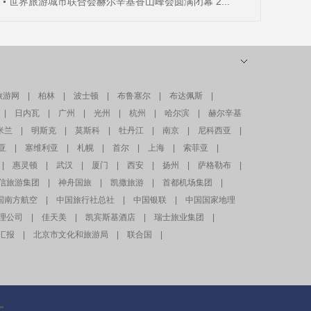
世界旅游城市联合会赫尔辛基香山峰会圆满闭幕 2...
旅游网
|
柏林
|
波士顿
|
布鲁塞尔
|
布达佩斯
|
|
日内瓦
|
广州
|
光州
|
杭州
|
哈尔滨
|
赫尔辛基
米兰
|
明斯克
|
莫斯科
|
牡丹江
|
南京
|
尼科西亚
|
亚
|
塞维利亚
|
札幌
|
首尔
|
上海
|
索菲亚
|
|
惠灵顿
|
武汉
|
厦门
|
西安
|
扬州
|
萨格勒布
|
信旅游集团
|
神舟国旅
|
凯撒旅游
|
首都机场集团
|
国南方航空
|
中国旅行社总社
|
中国银联
|
中国国家地理
理公司
|
佳天美
|
凯宾斯基酒店
|
瑞士旅业集团
|
汇报
|
北京市文化和旅游局
|
联合国
|