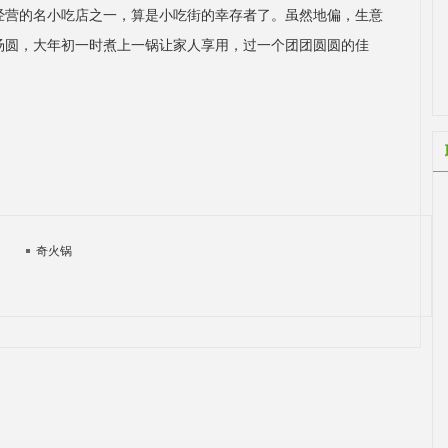
经营的名小吃店之一，算是小吃街的幸存者了。虽然地偏，生意
汤圆，大年初一时煮上一锅让家人享用，过一个团团圆圆的佳
奇火锅