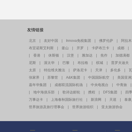
友情链接
北京
|
友好中国
|
Innova免税集团
|
佛罗伦萨
|
阿拉木
布宜诺斯艾利斯
|
釜山
|
开罗
|
卡萨布兰卡
|
成都
|
|
香港
|
休斯顿
|
汉堡
|
雅加达
|
焦作
|
加德满都
尼斯
|
渥太华
|
巴黎
|
布拉格
|
槟城
|
普罗夫迪夫
太原
|
特拉维夫雅法
|
萨洛尼卡
|
天津
|
多伦多
|
张家界
|
苏黎世
|
A&K集团
|
中国国际航空
|
美国亚洲
嘉年华集团
|
成都双流国际机场
|
中央电视台
|
中青旅
|
|
地中海俱乐部
|
歌诗达邮轮
|
携程
|
DFS集团
|
四
万事达卡
|
上海春秋国际旅行社
|
新浪网
|
天巡
|
泰康
世界旅游及旅行理事会
|
世界旅游组织
|
亚太旅游协会