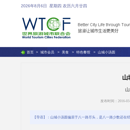
2026年8月6日
星期四 农历六月廿四
首页
>
城市会员
>
美食
>
特色餐馆
>
山城小汤圆
山
山
发布时间：2016-03-02
【导语】：山城小汤圆偏居于八一路尽头，是八一路少数还在