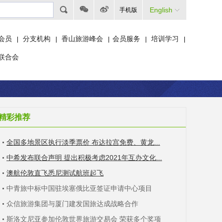
English
手机版
会员
分支机构
香山旅游峰会
会员服务
培训学习
|
|
|
|
|
联合会
精彩推荐
全国多地景区执行淡季票价 布达拉宫免费、黄龙...
中希发布联合声明 提出积极考虑2021年互办文化...
澳航伦敦直飞悉尼测试航班起飞
中青旅中标中国驻埃塞俄比亚签证申请中心项目
众信旅游集团与厦门建发国旅达成战略合作
斯洛文尼亚参加伦敦世界旅游交易会 荣获多个奖项