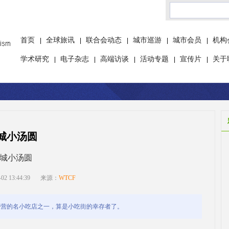
首页
全球旅讯
联合会动态
城市巡游
城市会员
机构
|
|
|
|
|
学术研究
电子杂志
高端访谈
活动专题
宣传片
关于
|
|
|
|
|
城小汤圆
城小汤圆
 13:44:39
来源：
WTCF
经营的名小吃店之一，算是小吃街的幸存者了。