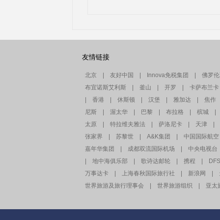
友情链接
北京
|
友好中国
|
Innova免税集团
|
佛罗伦
布宜诺斯艾利斯
|
釜山
|
开罗
|
卡萨布兰卡
|
香港
|
休斯顿
|
汉堡
|
雅加达
|
焦作
尼斯
|
渥太华
|
巴黎
|
布拉格
|
槟城
|
太原
|
特拉维夫雅法
|
萨洛尼卡
|
天津
|
张家界
|
苏黎世
|
A&K集团
|
中国国际航空
嘉年华集团
|
成都双流国际机场
|
中央电视台
|
地中海俱乐部
|
歌诗达邮轮
|
携程
|
DF
万事达卡
|
上海春秋国际旅行社
|
新浪网
|
世界旅游及旅行理事会
|
世界旅游组织
|
亚太