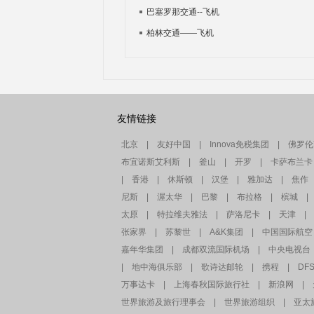
巴塞罗那交通--飞机
柏林交通——飞机
友情链接
北京
|
友好中国
|
Innova免税集团
|
佛罗伦
布宜诺斯艾利斯
|
釜山
|
开罗
|
卡萨布兰卡
|
香港
|
休斯顿
|
汉堡
|
雅加达
|
焦作
尼斯
|
渥太华
|
巴黎
|
布拉格
|
槟城
|
太原
|
特拉维夫雅法
|
萨洛尼卡
|
天津
|
张家界
|
苏黎世
|
A&K集团
|
中国国际航空
嘉年华集团
|
成都双流国际机场
|
中央电视台
|
地中海俱乐部
|
歌诗达邮轮
|
携程
|
DF
万事达卡
|
上海春秋国际旅行社
|
新浪网
|
世界旅游及旅行理事会
|
世界旅游组织
|
亚太