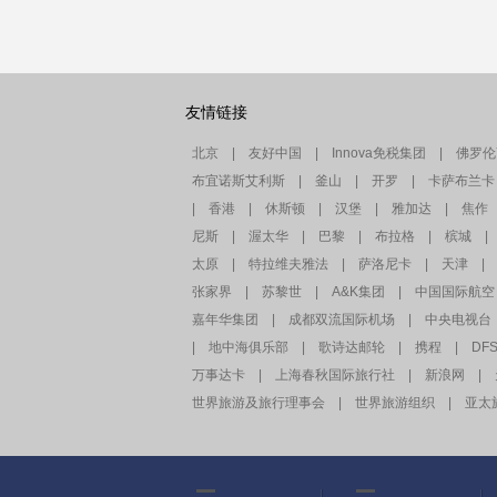
友情链接
北京
|
友好中国
|
Innova免税集团
|
佛罗伦
布宜诺斯艾利斯
|
釜山
|
开罗
|
卡萨布兰卡
|
香港
|
休斯顿
|
汉堡
|
雅加达
|
焦作
尼斯
|
渥太华
|
巴黎
|
布拉格
|
槟城
|
太原
|
特拉维夫雅法
|
萨洛尼卡
|
天津
|
张家界
|
苏黎世
|
A&K集团
|
中国国际航空
嘉年华集团
|
成都双流国际机场
|
中央电视台
|
地中海俱乐部
|
歌诗达邮轮
|
携程
|
DF
万事达卡
|
上海春秋国际旅行社
|
新浪网
|
世界旅游及旅行理事会
|
世界旅游组织
|
亚太