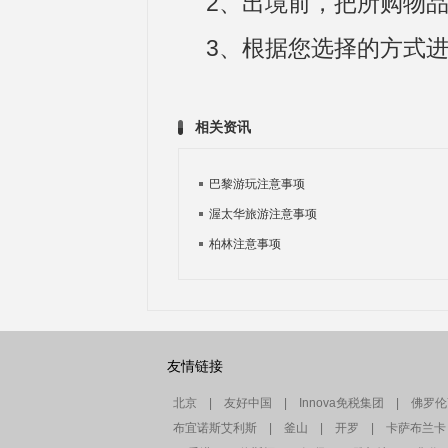
2、出境前，把所购物
3、根据您选择的方式
相关资讯
巴黎游玩注意事项
渥太华旅游注意事项
柏林注意事项
友情链接
北京
|
友好中国
|
Innova免税集团
|
佛罗伦
布宜诺斯艾利斯
|
釜山
|
开罗
|
卡萨布兰卡