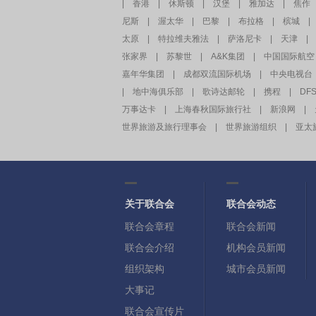
|
香港
|
休斯顿
|
汉堡
|
雅加达
|
焦作
尼斯
|
渥太华
|
巴黎
|
布拉格
|
槟城
|
太原
|
特拉维夫雅法
|
萨洛尼卡
|
天津
|
张家界
|
苏黎世
|
A&K集团
|
中国国际航空
嘉年华集团
|
成都双流国际机场
|
中央电视台
|
地中海俱乐部
|
歌诗达邮轮
|
携程
|
DF
万事达卡
|
上海春秋国际旅行社
|
新浪网
|
世界旅游及旅行理事会
|
世界旅游组织
|
亚太
关于联合会
联合会动态
联合会章程
联合会新闻
联合会介绍
机构会员新闻
组织架构
城市会员新闻
大事记
联合会宣传片