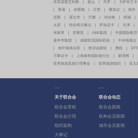
布宜诺斯艾利斯
|
釜山
|
开罗
|
卡萨布兰卡
|
香港
|
休斯顿
|
汉堡
|
雅加达
|
焦作
尼斯
|
渥太华
|
巴黎
|
布拉格
|
槟城
|
太原
|
特拉维夫雅法
|
萨洛尼卡
|
天津
|
张家界
|
苏黎世
|
A&K集团
|
中国国际航空
嘉年华集团
|
成都双流国际机场
|
中央电视台
|
地中海俱乐部
|
歌诗达邮轮
|
携程
|
DF
万事达卡
|
上海春秋国际旅行社
|
新浪网
|
世界旅游及旅行理事会
|
世界旅游组织
|
亚太
关于联合会
联合会动态
联合会章程
联合会新闻
联合会介绍
机构会员新闻
组织架构
城市会员新闻
大事记