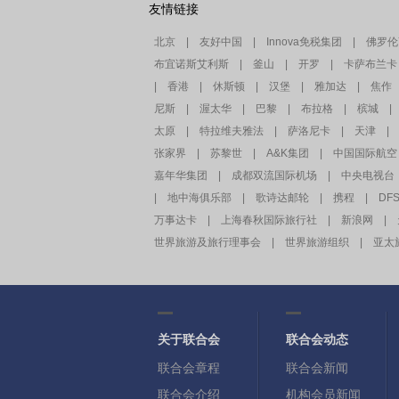
友情链接
北京
|
友好中国
|
Innova免税集团
|
佛罗伦
布宜诺斯艾利斯
|
釜山
|
开罗
|
卡萨布兰卡
|
香港
|
休斯顿
|
汉堡
|
雅加达
|
焦作
尼斯
|
渥太华
|
巴黎
|
布拉格
|
槟城
|
太原
|
特拉维夫雅法
|
萨洛尼卡
|
天津
|
张家界
|
苏黎世
|
A&K集团
|
中国国际航空
嘉年华集团
|
成都双流国际机场
|
中央电视台
|
地中海俱乐部
|
歌诗达邮轮
|
携程
|
DF
万事达卡
|
上海春秋国际旅行社
|
新浪网
|
世界旅游及旅行理事会
|
世界旅游组织
|
亚太
关于联合会
联合会动态
联合会章程
联合会新闻
联合会介绍
机构会员新闻