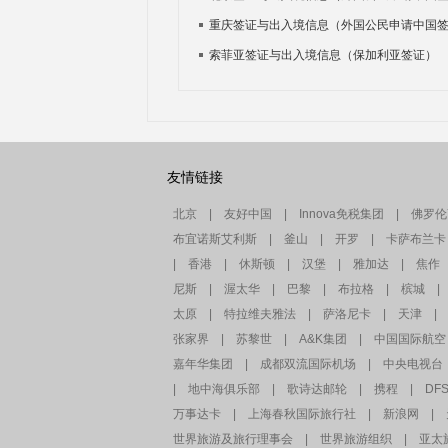
重庆签证与出入境信息（外国公民申请中国
索菲亚签证与出入境信息（保加利亚签证）
友情链接
北京
|
友好中国
|
Innova免税集团
|
佛罗伦
布宜诺斯艾利斯
|
釜山
|
开罗
|
卡萨布兰卡
|
香港
|
休斯顿
|
汉堡
|
雅加达
|
焦作
尼斯
|
渥太华
|
巴黎
|
布拉格
|
槟城
|
太原
|
特拉维夫雅法
|
萨洛尼卡
|
天津
|
张家界
|
苏黎世
|
A&K集团
|
中国国际航空
嘉年华集团
|
成都双流国际机场
|
中央电视台
|
地中海俱乐部
|
歌诗达邮轮
|
携程
|
DF
万事达卡
|
上海春秋国际旅行社
|
新浪网
|
世界旅游及旅行理事会
|
世界旅游组织
|
亚太