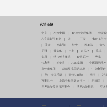
友情链接
北京
|
友好中国
|
Innova免税集团
|
佛罗伦
布宜诺斯艾利斯
|
釜山
|
开罗
|
卡萨布兰卡
|
香港
|
休斯顿
|
汉堡
|
雅加达
|
焦作
尼斯
|
渥太华
|
巴黎
|
布拉格
|
槟城
|
太原
|
特拉维夫雅法
|
萨洛尼卡
|
天津
|
张家界
|
苏黎世
|
A&K集团
|
中国国际航空
嘉年华集团
|
成都双流国际机场
|
中央电视台
|
地中海俱乐部
|
歌诗达邮轮
|
携程
|
DF
万事达卡
|
上海春秋国际旅行社
|
新浪网
|
世界旅游及旅行理事会
|
世界旅游组织
|
亚太