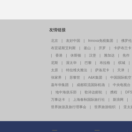
友情链接
北京
|
友好中国
|
Innova免税集团
|
佛罗伦
布宜诺斯艾利斯
|
釜山
|
开罗
|
卡萨布兰卡
|
香港
|
休斯顿
|
汉堡
|
雅加达
|
焦作
尼斯
|
渥太华
|
巴黎
|
布拉格
|
槟城
|
太原
|
特拉维夫雅法
|
萨洛尼卡
|
天津
|
张家界
|
苏黎世
|
A&K集团
|
中国国际航空
嘉年华集团
|
成都双流国际机场
|
中央电视台
|
地中海俱乐部
|
歌诗达邮轮
|
携程
|
DF
万事达卡
|
上海春秋国际旅行社
|
新浪网
|
世界旅游及旅行理事会
|
世界旅游组织
|
亚太