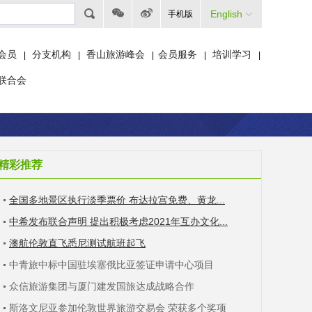
English
手机版
会员
分支机构
香山旅游峰会
会员服务
培训学习
|
|
|
|
|
联合会
精彩推荐
全国多地景区执行淡季票价 布达拉宫免费、黄龙...
中希发布联合声明 提出积极考虑2021年互办文化...
澳航伦敦直飞悉尼测试航班起飞
中青旅中标中国驻埃塞俄比亚签证申请中心项目
众信旅游集团与厦门建发国旅达成战略合作
斯洛文尼亚参加伦敦世界旅游交易会 荣获多个奖项