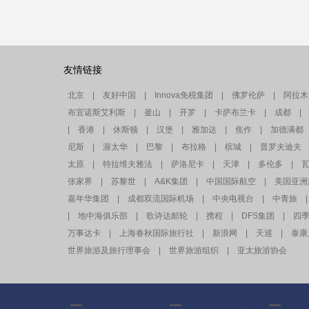
友情链接
北京
|
友好中国
|
Innova免税集团
|
佛罗伦萨
|
阿拉木
布宜诺斯艾利斯
|
釜山
|
开罗
|
卡萨布兰卡
|
成都
|
|
香港
|
休斯顿
|
汉堡
|
雅加达
|
焦作
|
加德满都
尼斯
|
渥太华
|
巴黎
|
布拉格
|
槟城
|
普罗夫迪夫
太原
|
特拉维夫雅法
|
萨洛尼卡
|
天津
|
多伦多
|
张家界
|
苏黎世
|
A&K集团
|
中国国际航空
|
美国亚洲
嘉年华集团
|
成都双流国际机场
|
中央电视台
|
中青旅
|
|
地中海俱乐部
|
歌诗达邮轮
|
携程
|
DFS集团
|
四
万事达卡
|
上海春秋国际旅行社
|
新浪网
|
天巡
|
泰康
世界旅游及旅行理事会
|
世界旅游组织
|
亚太旅游协会