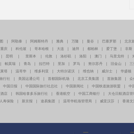
图
|
阿勒泰
|
阿姆斯特丹
|
雅典
|
万隆
|
曼谷
|
巴塞罗那
|
北京
重庆
|
科伦坡
|
哥本哈根
|
大连
|
迪拜
|
都柏林
|
爱丁堡
|
非斯
|
昆明
|
里斯本
|
伦敦
|
洛杉矶
|
洛阳
|
澳门
|
马里戈特
|
|
帕莫瑞
|
青岛
|
拉巴特
|
里加
|
罗马
|
努尔苏丹
|
旧金山
|
三
瓦莱塔
|
温哥华
|
维多利亚
|
大特尔诺沃
|
维也纳
|
威尔士
|
华盛顿
旅行社
|
美国运通公司
|
首都国际机场
|
北京工美集团
|
首旅集团
|
众
中国日报
|
中国国际旅行社总社
|
中国新闻社
|
中国铁道旅游联盟
|
中
季酒店
|
韩国哈拿多乐旅行社
|
香港航空
|
中国工商银行
|
大仓日航酒店管
人寿保险
|
新京报
|
途易集团
|
温哥华机场管理局
|
威亚汉莎
|
香港文