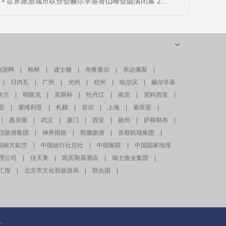
世界旅游城市联合会赫尔辛基香山峰会圆满闭幕 2...
旅游网
|
柏林
|
波士顿
|
布鲁塞尔
|
布达佩斯
|
|
日内瓦
|
广州
|
光州
|
杭州
|
哈尔滨
|
赫尔辛基
米兰
|
明斯克
|
莫斯科
|
牡丹江
|
南京
|
尼科西亚
|
亚
|
塞维利亚
|
札幌
|
首尔
|
上海
|
索菲亚
|
|
惠灵顿
|
武汉
|
厦门
|
西安
|
扬州
|
萨格勒布
|
信旅游集团
|
神舟国旅
|
凯撒旅游
|
首都机场集团
|
国南方航空
|
中国旅行社总社
|
中国银联
|
中国国家地理
理公司
|
佳天美
|
凯宾斯基酒店
|
瑞士旅业集团
|
汇报
|
北京市文化和旅游局
|
联合国
|