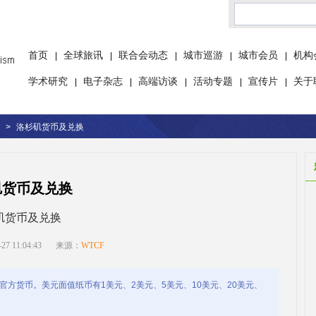
首页
全球旅讯
联合会动态
城市巡游
城市会员
机构
|
|
|
|
|
学术研究
电子杂志
高端访谈
活动专题
宣传片
关于
|
|
|
|
|
>
洛杉矶货币及兑换
矶货币及兑换
矶货币及兑换
 11:04:43
来源：
WTCF
：$)是美国的官方货币。美元面值纸币有1美元、2美元、5美元、10美元、20美元、