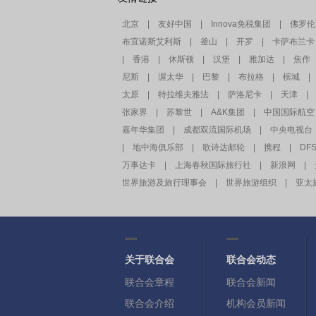
北京
|
友好中国
|
Innova免税集团
|
佛罗伦
布宜诺斯艾利斯
|
釜山
|
开罗
|
卡萨布兰卡
|
香港
|
休斯顿
|
汉堡
|
雅加达
|
焦作
尼斯
|
渥太华
|
巴黎
|
布拉格
|
槟城
|
太原
|
特拉维夫雅法
|
萨洛尼卡
|
天津
|
张家界
|
苏黎世
|
A&K集团
|
中国国际航空
嘉年华集团
|
成都双流国际机场
|
中央电视台
|
地中海俱乐部
|
歌诗达邮轮
|
携程
|
DF
万事达卡
|
上海春秋国际旅行社
|
新浪网
|
世界旅游及旅行理事会
|
世界旅游组织
|
亚太
关于联合会
联合会动态
联合会章程
联合会新闻
联合会介绍
机构会员新闻