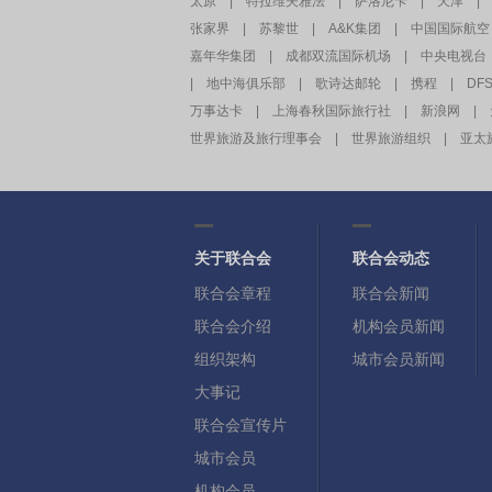
太原
|
特拉维夫雅法
|
萨洛尼卡
|
天津
|
张家界
|
苏黎世
|
A&K集团
|
中国国际航空
嘉年华集团
|
成都双流国际机场
|
中央电视台
|
地中海俱乐部
|
歌诗达邮轮
|
携程
|
DF
万事达卡
|
上海春秋国际旅行社
|
新浪网
|
世界旅游及旅行理事会
|
世界旅游组织
|
亚太
关于联合会
联合会动态
联合会章程
联合会新闻
联合会介绍
机构会员新闻
组织架构
城市会员新闻
大事记
联合会宣传片
城市会员
机构会员