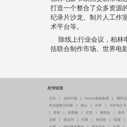
打造一个整合了众多资源
纪录片沙龙、制片人工作
术平台等。
除线上行业会议，柏林
括联合制作市场、世界电
友情链接
北京
|
友好中国
|
Innova免税集团
|
佛罗伦
布宜诺斯艾利斯
|
釜山
|
开罗
|
卡萨布兰卡
|
香港
|
休斯顿
|
汉堡
|
雅加达
|
焦作
尼斯
|
渥太华
|
巴黎
|
布拉格
|
槟城
|
太原
|
特拉维夫雅法
|
萨洛尼卡
|
天津
|