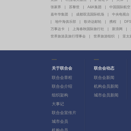
张家界
|
苏黎世
|
A&K集团
|
中国国际航空
嘉年华集团
|
成都双流国际机场
|
中央电视台
|
地中海俱乐部
|
歌诗达邮轮
|
携程
|
DF
万事达卡
|
上海春秋国际旅行社
|
新浪网
|
世界旅游及旅行理事会
|
世界旅游组织
|
亚太
关于联合会
联合会动态
联合会章程
联合会新闻
联合会介绍
机构会员新闻
组织架构
城市会员新闻
大事记
联合会宣传片
城市会员
机构会员