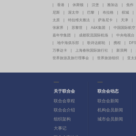
|
香港
|
休斯顿
|
汉堡
|
雅加达
|
焦作
尼斯
|
渥太华
|
巴黎
|
布拉格
|
槟城
|
太原
|
特拉维夫雅法
|
萨洛尼卡
|
天津
|
张家界
|
苏黎世
|
A&K集团
|
中国国际航空
嘉年华集团
|
成都双流国际机场
|
中央电视台
|
地中海俱乐部
|
歌诗达邮轮
|
携程
|
DF
万事达卡
|
上海春秋国际旅行社
|
新浪网
|
世界旅游及旅行理事会
|
世界旅游组织
|
亚太
关于联合会
联合会动态
联合会章程
联合会新闻
联合会介绍
机构会员新闻
组织架构
城市会员新闻
大事记