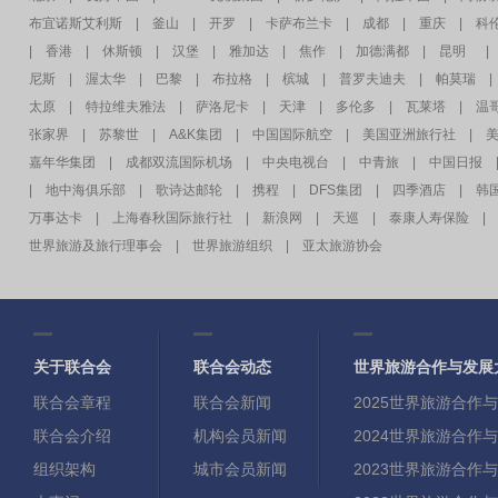
布宜诺斯艾利斯
|
釜山
|
开罗
|
卡萨布兰卡
|
成都
|
重庆
|
科
|
香港
|
休斯顿
|
汉堡
|
雅加达
|
焦作
|
加德满都
|
昆明
|
尼斯
|
渥太华
|
巴黎
|
布拉格
|
槟城
|
普罗夫迪夫
|
帕莫瑞
|
太原
|
特拉维夫雅法
|
萨洛尼卡
|
天津
|
多伦多
|
瓦莱塔
|
温
张家界
|
苏黎世
|
A&K集团
|
中国国际航空
|
美国亚洲旅行社
|
嘉年华集团
|
成都双流国际机场
|
中央电视台
|
中青旅
|
中国日报
|
地中海俱乐部
|
歌诗达邮轮
|
携程
|
DFS集团
|
四季酒店
|
韩
万事达卡
|
上海春秋国际旅行社
|
新浪网
|
天巡
|
泰康人寿保险
|
世界旅游及旅行理事会
|
世界旅游组织
|
亚太旅游协会
关于联合会
联合会动态
世界旅游合作与发展
联合会章程
联合会新闻
2025世界旅游合作
联合会介绍
机构会员新闻
2024世界旅游合作
组织架构
城市会员新闻
2023世界旅游合作