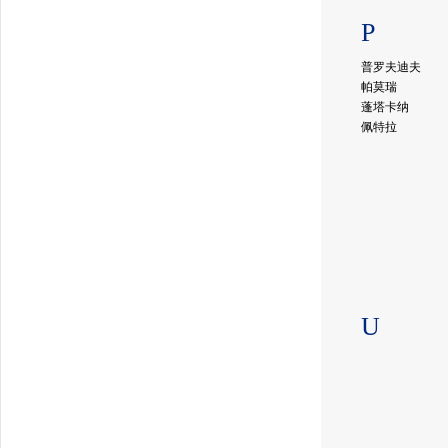
P
普罗夫迪夫
帕莫瑞
蓬塔卡纳
佩特拉
U