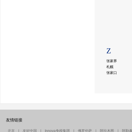
Z
张家界
札幌
张家口
友情链接
北京
|
友好中国
|
Innova免税集团
|
佛罗伦萨
|
阿拉木图
|
阿勒