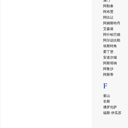
澳门
阿勒泰
阿布贾
阿比让
阿姆斯特丹
艾森港
阿什哈巴德
阿尔达比勒
埃斯特角
爱丁堡
安道尔城
阿斯塔纳
阿鲁沙
阿斯蒂
F
釜山
非斯
佛罗伦萨
福斯·伊瓜苏