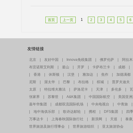
1
首页
上一页
2
3
4
5
6
友情链接
北京
|
友好中国
|
Innova免税集团
|
佛罗伦萨
|
阿拉木
布宜诺斯艾利斯
|
釜山
|
开罗
|
卡萨布兰卡
|
成都
|
|
香港
|
休斯顿
|
汉堡
|
雅加达
|
焦作
|
加德满都
尼斯
|
渥太华
|
巴黎
|
布拉格
|
槟城
|
普罗夫迪夫
太原
|
特拉维夫雅法
|
萨洛尼卡
|
天津
|
多伦多
|
张家界
|
苏黎世
|
A&K集团
|
中国国际航空
|
美国亚洲
嘉年华集团
|
成都双流国际机场
|
中央电视台
|
中青旅
|
|
地中海俱乐部
|
歌诗达邮轮
|
携程
|
DFS集团
|
四
万事达卡
|
上海春秋国际旅行社
|
新浪网
|
天巡
|
泰康
世界旅游及旅行理事会
|
世界旅游组织
|
亚太旅游协会