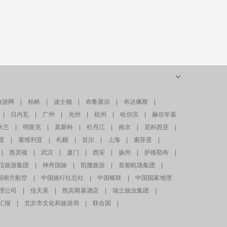
旅游网
|
柏林
|
波士顿
|
布鲁塞尔
|
布达佩斯
|
|
日内瓦
|
广州
|
光州
|
杭州
|
哈尔滨
|
赫尔辛基
米兰
|
明斯克
|
莫斯科
|
牡丹江
|
南京
|
尼科西亚
|
亚
|
塞维利亚
|
札幌
|
首尔
|
上海
|
索菲亚
|
|
惠灵顿
|
武汉
|
厦门
|
西安
|
扬州
|
萨格勒布
|
信旅游集团
|
神舟国旅
|
凯撒旅游
|
首都机场集团
|
国南方航空
|
中国旅行社总社
|
中国银联
|
中国国家地理
理公司
|
佳天美
|
凯宾斯基酒店
|
瑞士旅业集团
|
汇报
|
北京市文化和旅游局
|
联合国
|