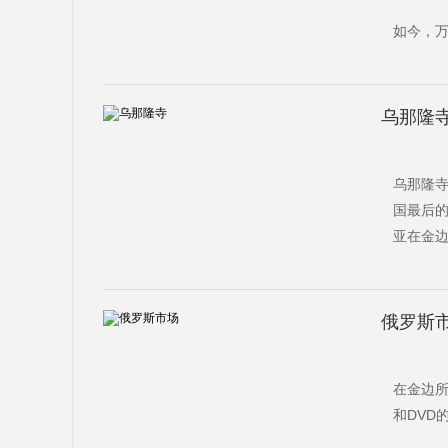
如今，
乌那隆
乌那隆寺
国最后的国
亚在金
俄罗斯
在金边
和DVD