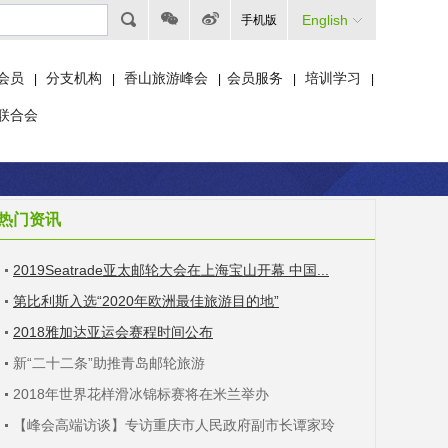
English
手机版
会员
分支机构
香山旅游峰会
会员服务
培训学习
|
|
|
|
|
联合会
热门资讯
2019Seatrade亚太邮轮大会在上海宝山开幕 中国...
第比利斯入选“2020年欧洲最佳旅游目的地”
2018雅加达亚运会赛程时间公布
新“二十二条”助推青岛邮轮旅游
2018年世界花样滑冰锦标赛将在米兰举办
【峰会高端访谈】专访重庆市人民政府副市长谭家玲