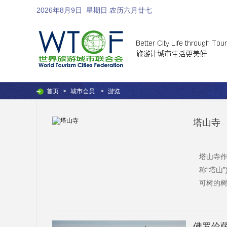
2026年8月9日
星期日 农历六月廿七
首页
>
城市会员
>
游览
塔山寺
塔山寺作
称“塔山
可树的
佛罗伦萨