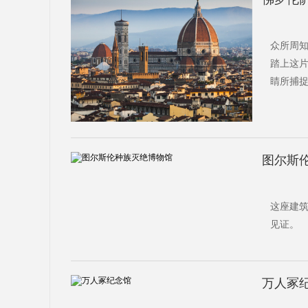
众所周
踏上这
睛所捕
图尔斯
这座建
见证。
万人冢