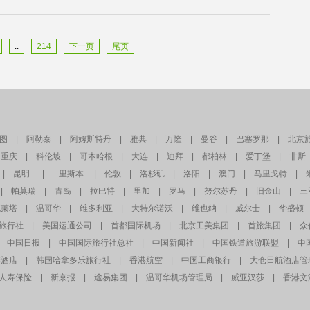
..
214
下一页
尾页
图
|
阿勒泰
|
阿姆斯特丹
|
雅典
|
万隆
|
曼谷
|
巴塞罗那
|
北京
重庆
|
科伦坡
|
哥本哈根
|
大连
|
迪拜
|
都柏林
|
爱丁堡
|
非斯
|
昆明
|
里斯本
|
伦敦
|
洛杉矶
|
洛阳
|
澳门
|
马里戈特
|
|
帕莫瑞
|
青岛
|
拉巴特
|
里加
|
罗马
|
努尔苏丹
|
旧金山
|
三
瓦莱塔
|
温哥华
|
维多利亚
|
大特尔诺沃
|
维也纳
|
威尔士
|
华盛顿
旅行社
|
美国运通公司
|
首都国际机场
|
北京工美集团
|
首旅集团
|
众
中国日报
|
中国国际旅行社总社
|
中国新闻社
|
中国铁道旅游联盟
|
中
季酒店
|
韩国哈拿多乐旅行社
|
香港航空
|
中国工商银行
|
大仓日航酒店管
人寿保险
|
新京报
|
途易集团
|
温哥华机场管理局
|
威亚汉莎
|
香港文