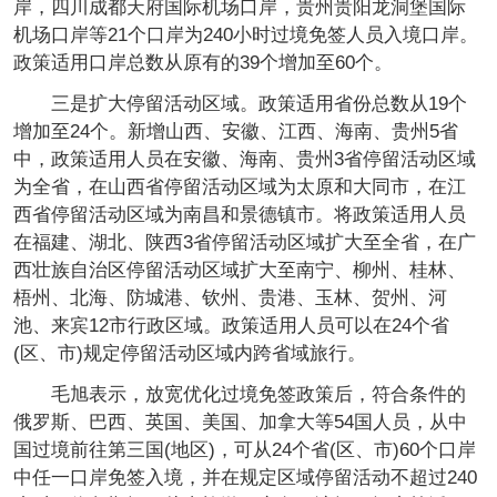
岸，四川成都天府国际机场口岸，贵州贵阳龙洞堡国际
机场口岸等21个口岸为240小时过境免签人员入境口岸。
政策适用口岸总数从原有的39个增加至60个。
三是扩大停留活动区域。政策适用省份总数从19个
增加至24个。新增山西、安徽、江西、海南、贵州5省
中，政策适用人员在安徽、海南、贵州3省停留活动区域
为全省，在山西省停留活动区域为太原和大同市，在江
西省停留活动区域为南昌和景德镇市。将政策适用人员
在福建、湖北、陕西3省停留活动区域扩大至全省，在广
西壮族自治区停留活动区域扩大至南宁、柳州、桂林、
梧州、北海、防城港、钦州、贵港、玉林、贺州、河
池、来宾12市行政区域。政策适用人员可以在24个省
(区、市)规定停留活动区域内跨省域旅行。
毛旭表示，放宽优化过境免签政策后，符合条件的
俄罗斯、巴西、英国、美国、加拿大等54国人员，从中
国过境前往第三国(地区)，可从24个省(区、市)60个口岸
中任一口岸免签入境，并在规定区域停留活动不超过240