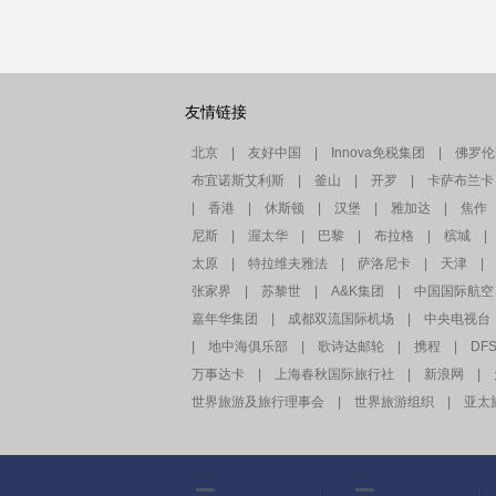
友情链接
北京
|
友好中国
|
Innova免税集团
|
佛罗伦
布宜诺斯艾利斯
|
釜山
|
开罗
|
卡萨布兰卡
|
香港
|
休斯顿
|
汉堡
|
雅加达
|
焦作
尼斯
|
渥太华
|
巴黎
|
布拉格
|
槟城
|
太原
|
特拉维夫雅法
|
萨洛尼卡
|
天津
|
张家界
|
苏黎世
|
A&K集团
|
中国国际航空
嘉年华集团
|
成都双流国际机场
|
中央电视台
|
地中海俱乐部
|
歌诗达邮轮
|
携程
|
DF
万事达卡
|
上海春秋国际旅行社
|
新浪网
|
世界旅游及旅行理事会
|
世界旅游组织
|
亚太