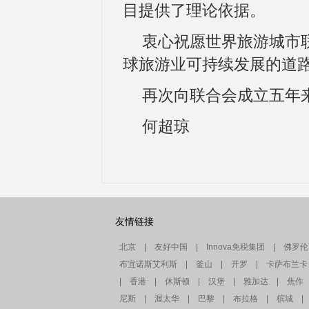
目提供了理论依据。
衷心祝愿世界旅游城市
球旅游业可持续发展的道
再次向联合会成立五年
何超琼
友情链接
北京
|
友好中国
|
Innova免税集团
|
佛罗伦
布宜诺斯艾利斯
|
釜山
|
开罗
|
卡萨布兰卡
|
香港
|
休斯顿
|
汉堡
|
雅加达
|
焦作
尼斯
|
渥太华
|
巴黎
|
布拉格
|
槟城
|