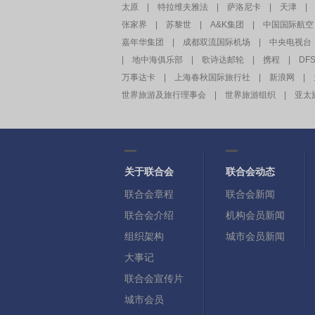
太原
|
特拉维夫雅法
|
萨洛尼卡
|
天津
|
张家界
|
苏黎世
|
A&K集团
|
中国国际航空
嘉年华集团
|
成都双流国际机场
|
中央电视台
|
地中海俱乐部
|
歌诗达邮轮
|
携程
|
DF
万事达卡
|
上海春秋国际旅行社
|
新浪网
|
世界旅游及旅行理事会
|
世界旅游组织
|
亚太
关于联合会
联合会动态
联合会章程
联合会新闻
联合会介绍
机构会员新闻
组织架构
城市会员新闻
大事记
联合会宣传片
城市会员