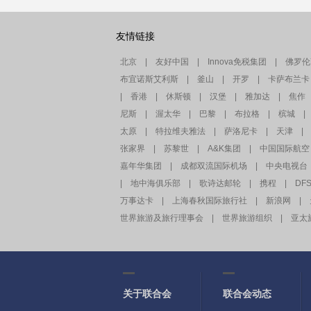
友情链接
北京
|
友好中国
|
Innova免税集团
|
佛罗伦
布宜诺斯艾利斯
|
釜山
|
开罗
|
卡萨布兰卡
|
香港
|
休斯顿
|
汉堡
|
雅加达
|
焦作
尼斯
|
渥太华
|
巴黎
|
布拉格
|
槟城
|
太原
|
特拉维夫雅法
|
萨洛尼卡
|
天津
|
张家界
|
苏黎世
|
A&K集团
|
中国国际航空
嘉年华集团
|
成都双流国际机场
|
中央电视台
|
地中海俱乐部
|
歌诗达邮轮
|
携程
|
DF
万事达卡
|
上海春秋国际旅行社
|
新浪网
|
世界旅游及旅行理事会
|
世界旅游组织
|
亚太
关于联合会
联合会动态