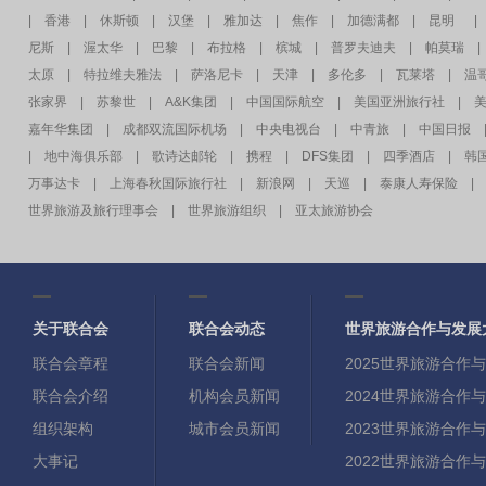
|
香港
|
休斯顿
|
汉堡
|
雅加达
|
焦作
|
加德满都
|
昆明
|
尼斯
|
渥太华
|
巴黎
|
布拉格
|
槟城
|
普罗夫迪夫
|
帕莫瑞
|
太原
|
特拉维夫雅法
|
萨洛尼卡
|
天津
|
多伦多
|
瓦莱塔
|
温
张家界
|
苏黎世
|
A&K集团
|
中国国际航空
|
美国亚洲旅行社
|
嘉年华集团
|
成都双流国际机场
|
中央电视台
|
中青旅
|
中国日报
|
地中海俱乐部
|
歌诗达邮轮
|
携程
|
DFS集团
|
四季酒店
|
韩
万事达卡
|
上海春秋国际旅行社
|
新浪网
|
天巡
|
泰康人寿保险
|
世界旅游及旅行理事会
|
世界旅游组织
|
亚太旅游协会
关于联合会
联合会动态
世界旅游合作与发展
联合会章程
联合会新闻
2025世界旅游合作
联合会介绍
机构会员新闻
2024世界旅游合作
组织架构
城市会员新闻
2023世界旅游合作
大事记
2022世界旅游合作