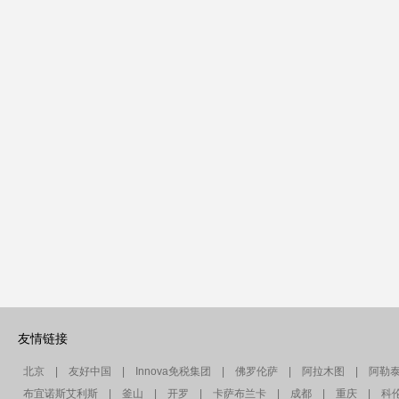
友情链接
北京
|
友好中国
|
Innova免税集团
|
佛罗伦萨
|
阿拉木图
|
阿勒
布宜诺斯艾利斯
|
釜山
|
开罗
|
卡萨布兰卡
|
成都
|
重庆
|
科