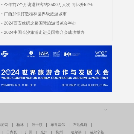
今年前7个月访港旅客约2500万人次 同比升52%
广西加快打造桂林世界级旅游城市
2024西安丝绸之路国际旅游博览会举办
2024中国长沙旅游走进英国推介会成功举办
旅游网
|
柏林
|
波士顿
|
布鲁塞尔
|
布达佩斯
|
|
日内瓦
|
广州
|
光州
|
杭州
|
哈尔滨
|
赫尔辛基