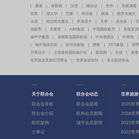
|
香港
|
休斯顿
|
汉堡
|
雅加达
|
焦作
|
加德满都
尼斯
|
渥太华
|
巴黎
|
布拉格
|
槟城
|
普罗夫迪夫
太原
|
特拉维夫雅法
|
萨洛尼卡
|
天津
|
多伦多
|
张家界
|
苏黎世
|
A&K集团
|
中国国际航空
|
美国亚洲
嘉年华集团
|
成都双流国际机场
|
中央电视台
|
中青旅
|
|
地中海俱乐部
|
歌诗达邮轮
|
携程
|
DFS集团
|
四
万事达卡
|
上海春秋国际旅行社
|
新浪网
|
天巡
|
泰康
世界旅游及旅行理事会
|
世界旅游组织
|
亚太旅游协会
关于联合会
联合会动态
世界旅游
联合会章程
联合会新闻
2025
联合会介绍
机构会员新闻
2024
组织架构
城市会员新闻
2023
大事记
2022