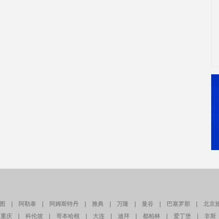
图
|
阿勒泰
|
阿姆斯特丹
|
雅典
|
万隆
|
曼谷
|
巴塞罗那
|
北京
重庆
|
科伦坡
|
哥本哈根
|
大连
|
迪拜
|
都柏林
|
爱丁堡
|
非斯