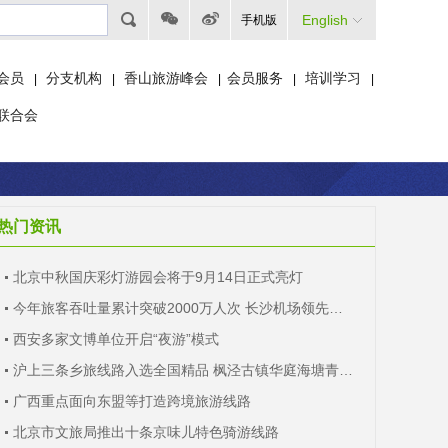
English
手机版
会员
分支机构
香山旅游峰会
会员服务
培训学习
|
|
|
|
|
联合会
热门资讯
北京中秋国庆彩灯游园会将于9月14日正式亮灯
今年旅客吞吐量累计突破2000万人次 长沙机场领先中部
西安多家文博单位开启“夜游”模式
沪上三条乡旅线路入选全国精品 枫泾古镇华庭海塘青浦古桥上榜
广西重点面向东盟等打造跨境旅游线路
北京市文旅局推出十条京味儿特色骑游线路