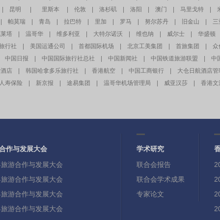
|
昆明
|
里斯本
|
伦敦
|
洛杉矶
|
洛阳
|
澳门
|
马里戈特
|
|
帕莫瑞
|
青岛
|
拉巴特
|
里加
|
罗马
|
努尔苏丹
|
旧金山
|
三
瓦莱塔
|
温哥华
|
维多利亚
|
大特尔诺沃
|
维也纳
|
威尔士
|
华盛顿
旅行社
|
美国运通公司
|
首都国际机场
|
北京工美集团
|
首旅集团
|
众
中国日报
|
中国国际旅行社总社
|
中国新闻社
|
中国铁道旅游联盟
|
中
季酒店
|
韩国哈拿多乐旅行社
|
香港航空
|
中国工商银行
|
大仓日航酒店管
人寿保险
|
新京报
|
途易集团
|
温哥华机场管理局
|
威亚汉莎
|
香港文
合作与发展大会
学术研究
世界旅游合作与发展大会
联合会报告
世界旅游合作与发展大会
联合会学术成果
世界旅游合作与发展大会
专家论文
世界旅游合作与发展大会