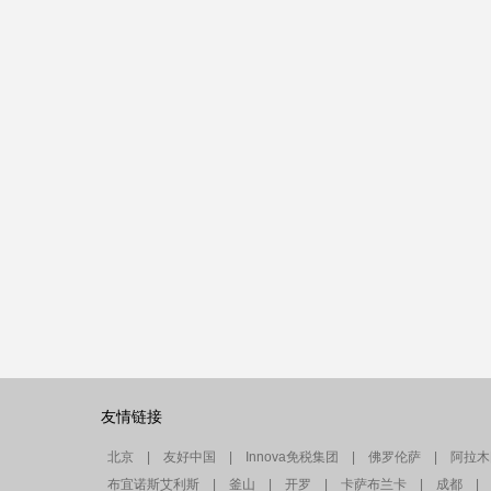
友情链接
北京
|
友好中国
|
Innova免税集团
|
佛罗伦萨
|
阿拉木
布宜诺斯艾利斯
|
釜山
|
开罗
|
卡萨布兰卡
|
成都
|