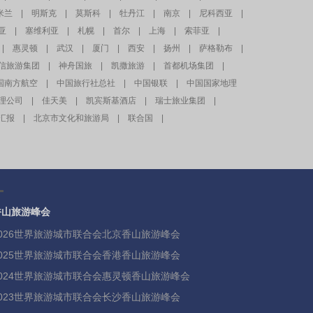
米兰
|
明斯克
|
莫斯科
|
牡丹江
|
南京
|
尼科西亚
|
亚
|
塞维利亚
|
札幌
|
首尔
|
上海
|
索菲亚
|
|
惠灵顿
|
武汉
|
厦门
|
西安
|
扬州
|
萨格勒布
|
信旅游集团
|
神舟国旅
|
凯撒旅游
|
首都机场集团
|
国南方航空
|
中国旅行社总社
|
中国银联
|
中国国家地理
理公司
|
佳天美
|
凯宾斯基酒店
|
瑞士旅业集团
|
汇报
|
北京市文化和旅游局
|
联合国
|
香山旅游峰会
2026世界旅游城市联合会北京香山旅游峰会
2025世界旅游城市联合会香港香山旅游峰会
2024世界旅游城市联合会惠灵顿香山旅游峰会
2023世界旅游城市联合会长沙香山旅游峰会