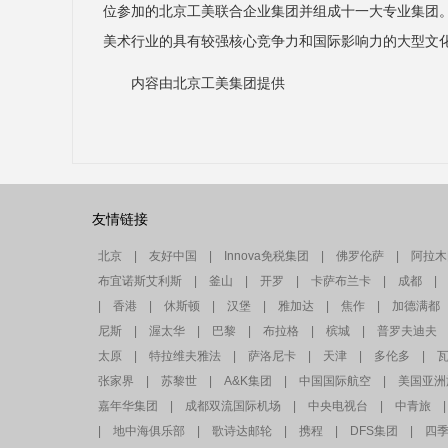
位参加的北京工美联合企业集团并组成十一大专业集团。
美术行业的具有较强核心竞争力和国际影响力的大型文
内容由北京工美集团提供
友情链接
北京
|
友好中国
|
Innova免税集团
|
佛罗伦萨
|
阿拉木
布宜诺斯艾利斯
|
釜山
|
开罗
|
卡萨布兰卡
|
成都
|
|
香港
|
休斯顿
|
汉堡
|
雅加达
|
焦作
|
加德满都
尼斯
|
渥太华
|
巴黎
|
布拉格
|
槟城
|
普罗夫迪夫
太原
|
特拉维夫雅法
|
萨洛尼卡
|
天津
|
多伦多
|
张家界
|
苏黎世
|
A&K集团
|
中国国际航空
|
美国亚洲
嘉年华集团
|
成都双流国际机场
|
中央电视台
|
中青旅
|
|
地中海俱乐部
|
歌诗达邮轮
|
携程
|
DFS集团
|
四