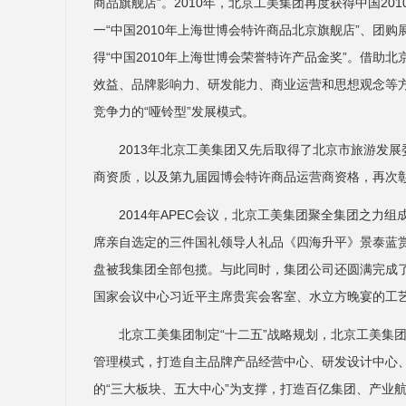
商品旗舰店”。2010年，北京工美集团再度获得中国2
一“中国2010年上海世博会特许商品北京旗舰店”、团
得“中国2010年上海世博会荣誉特许产品金奖”。借助
效益、品牌影响力、研发能力、商业运营和思想观念等
竞争力的“哑铃型”发展模式。
2013年北京工美集团又先后取得了北京市旅游发展
商资质，以及第九届园博会特许商品运营商资格，再次
2014年APEC会议，北京工美集团聚全集团之力
席亲自选定的三件国礼领导人礼品《四海升平》景泰蓝
盘被我集团全部包揽。与此同时，集团公司还圆满完成了
国家会议中心习近平主席贵宾会客室、水立方晚宴的工
北京工美集团制定“十二五”战略规划，北京工美集
管理模式，打造自主品牌产品经营中心、研发设计中心
的“三大板块、五大中心”为支撑，打造百亿集团、产业