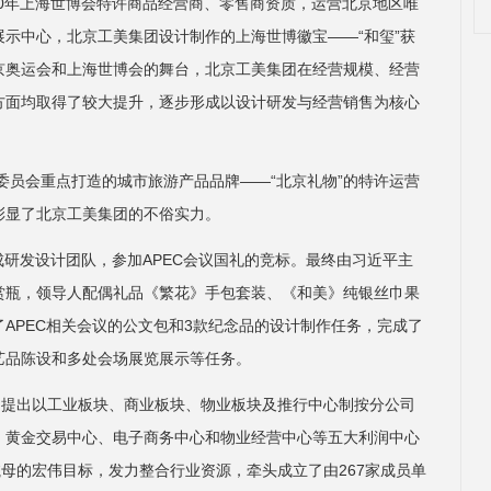
010年上海世博会特许商品经营商、零售商资质，运营北京地区唯
购展示中心，北京工美集团设计制作的上海世博徽宝——“和玺”获
北京奥运会和上海世博会的舞台，北京工美集团在经营规模、经营
方面均取得了较大提升，逐步形成以设计研发与经营销售为核心
委员会重点打造的城市旅游产品品牌——“北京礼物”的特许运营
彰显了北京工美集团的不俗实力。
组成研发设计团队，参加APEC会议国礼的竞标。最终由习近平主
赏瓶，领导人配偶礼品《繁花》手包套装、《和美》纯银丝巾果
APEC相关会议的公文包和3款纪念品的设计制作任务，完成了
艺品陈设和多处会场展览展示等任务。
团提出以工业板块、商业板块、物业板块及推行中心制按分公司
、黄金交易中心、电子商务中心和物业经营中心等五大利润中心
航母的宏伟目标，发力整合行业资源，牵头成立了由267家成员单