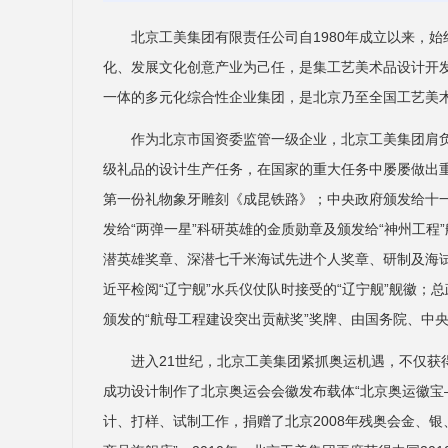
北京工美集团有限责任公司自1980年成立以来，
化、发展文化创意产业为己任，是集工艺美术品设计开
一体的多元化综合性企业集团，是北京乃至全国工艺美
作为北京市国资委监管一级企业，北京工美集团肩
级礼品的设计生产任务，在国家的重大任务中屡屡做出
第一份礼物象牙雕刻《成昆铁路》；中央政府颁发给十
发给“两弹一星”科研英雄的金质勋章及颁发给“神州工程
潜英雄奖章、深潜七千米海试先进个人奖章、研制及海
近平检阅“辽宁舰”水兵仪仗队时接受的“辽宁舰”舰徽
颁发的“航母工程建设突出贡献奖”奖牌、由国务院、中央
进入21世纪，北京工美集团紧抓奥运机遇，不仅获得
成功设计制作了北京奥运会会徽发布载体“北京奥运徽宝—
计、打样、试制工作，捐赠了北京2008年残奥会金、