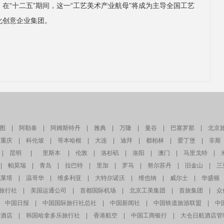
在“十二五”期间，这一“工艺美术产业航母”将成为主导全国工艺
化创意企业集团。
图
|
阿勒泰
|
阿姆斯特丹
|
雅典
|
万隆
|
曼谷
|
巴塞罗那
|
北京
重庆
|
科伦坡
|
哥本哈根
|
大连
|
迪拜
|
都柏林
|
爱丁堡
|
非斯
|
昆明
|
里斯本
|
伦敦
|
洛杉矶
|
洛阳
|
澳门
|
马里戈特
|
|
帕莫瑞
|
青岛
|
拉巴特
|
里加
|
罗马
|
努尔苏丹
|
旧金山
|
三
瓦莱塔
|
温哥华
|
维多利亚
|
大特尔诺沃
|
维也纳
|
威尔士
|
华盛顿
旅行社
|
美国运通公司
|
首都国际机场
|
北京工美集团
|
首旅集团
|
众
中国日报
|
中国国际旅行社总社
|
中国新闻社
|
中国铁道旅游联盟
|
中
季酒店
|
韩国哈拿多乐旅行社
|
香港航空
|
中国工商银行
|
大仓日航酒店管