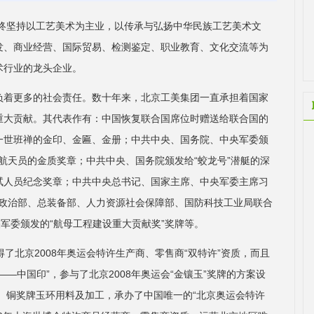
始终坚持以工艺美术为主业，以传承与弘扬中华民族工艺美术文
发、商业经营、国际贸易、检测鉴定、职业教育、文化交流等为
术行业的龙头企业。
负着更多的社会责任。数十年来，北京工美集团一直承担着国家
重大贡献。其代表作有：中国恢复联合国席位时赠送给联合国的
一世班禅的金印、金匾、金册；中共中央、国务院、中央军委颁
”航天员的金质奖章；中共中央、国务院颁发给“蛟龙号”潜艇的深
试人员纪念奖章；中共中央总书记、国家主席、中央军委主席习
；总政治部、总装备部、人力资源社会保障部、国防科技工业局联合
军委颁发的“航母工程建设重大贡献奖”奖牌等。
了北京2008年奥运会特许生产商、零售商“双特许”资质，而且
—中国印”，参与了北京2008年奥运会“金镶玉”奖牌的方案设
银、铜奖牌玉环用料及加工，承办了中国唯一的“北京奥运会特许