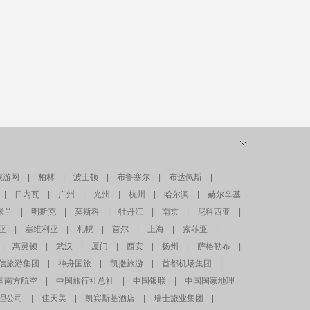
旅游网
|
柏林
|
波士顿
|
布鲁塞尔
|
布达佩斯
|
|
日内瓦
|
广州
|
光州
|
杭州
|
哈尔滨
|
赫尔辛基
米兰
|
明斯克
|
莫斯科
|
牡丹江
|
南京
|
尼科西亚
|
亚
|
塞维利亚
|
札幌
|
首尔
|
上海
|
索菲亚
|
|
惠灵顿
|
武汉
|
厦门
|
西安
|
扬州
|
萨格勒布
|
信旅游集团
|
神舟国旅
|
凯撒旅游
|
首都机场集团
|
国南方航空
|
中国旅行社总社
|
中国银联
|
中国国家地理
理公司
|
佳天美
|
凯宾斯基酒店
|
瑞士旅业集团
|