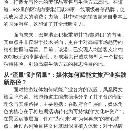
验，打造无与伦比的奢侈品零售与生活方式高地。在短
短1.9公里的区域内密集汇聚38家一线顶级奢侈品牌，使
其成为强大的消费引力场，其中50%的销售额来自非本土
的国际游客，这印证了其全球吸引力。
面向未来，巴努港正积极重塑其“智慧港口”的内涵，
其重点并非仅限于技术层面，更在于对高端市场趋势的
精准把握与运营。目前，该港口已实现人均游客支出约
2000欧元的卓越表现，标志着其已成功转型为一个提供
独特体验、引领高端生活方式的标志性目的地。
从“流量”到“留量”：媒体如何赋能文旅产业实践
新路径？
面对旅游媒体如何赋能产业各方的议题，凤凰网文
旅品牌总监、旅游频道主编朱德瑛分享了其平台的创新
理念与实践路径，主要包括：在政府合作层面，媒体角
色的核心在于将短期活动转化为可持续的“文化IP资产”；
在景区赋能层面，针对“为何来”与“为何再来”的核心痛
点，通过系列项目将文化基因深度植入体验；对于品牌