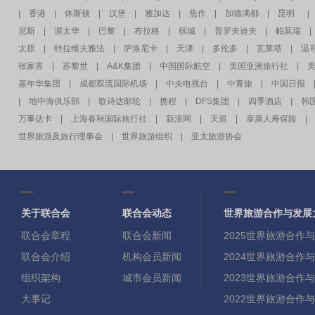
|
香港
|
休斯顿
|
汉堡
|
雅加达
|
焦作
|
加德满都
|
昆明
|
尼斯
|
渥太华
|
巴黎
|
布拉格
|
槟城
|
普罗夫迪夫
|
帕莫瑞
|
太原
|
特拉维夫雅法
|
萨洛尼卡
|
天津
|
多伦多
|
瓦莱塔
|
温
张家界
|
苏黎世
|
A&K集团
|
中国国际航空
|
美国亚洲旅行社
|
嘉年华集团
|
成都双流国际机场
|
中央电视台
|
中青旅
|
中国日报
|
地中海俱乐部
|
歌诗达邮轮
|
携程
|
DFS集团
|
四季酒店
|
韩
万事达卡
|
上海春秋国际旅行社
|
新浪网
|
天巡
|
泰康人寿保险
|
世界旅游及旅行理事会
|
世界旅游组织
|
亚太旅游协会
关于联合会
联合会动态
世界旅游合作与发展
联合会章程
联合会新闻
2025世界旅游合作
联合会介绍
机构会员新闻
2024世界旅游合作
组织架构
城市会员新闻
2023世界旅游合作
大事记
2022世界旅游合作