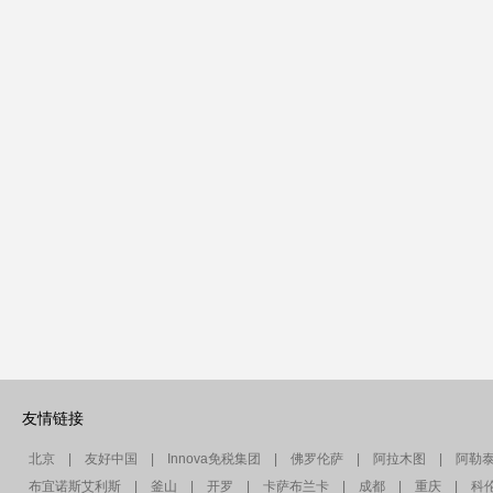
友情链接
北京
|
友好中国
|
Innova免税集团
|
佛罗伦萨
|
阿拉木图
|
阿勒
布宜诺斯艾利斯
|
釜山
|
开罗
|
卡萨布兰卡
|
成都
|
重庆
|
科