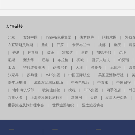
友情链接
北京
|
友好中国
|
Innova免税集团
|
佛罗伦萨
|
阿拉木图
|
阿勒
布宜诺斯艾利斯
|
釜山
|
开罗
|
卡萨布兰卡
|
成都
|
重庆
|
科
|
香港
|
休斯顿
|
汉堡
|
雅加达
|
焦作
|
加德满都
|
昆明
|
尼斯
|
渥太华
|
巴黎
|
布拉格
|
槟城
|
普罗夫迪夫
|
帕莫瑞
|
太原
|
特拉维夫雅法
|
萨洛尼卡
|
天津
|
多伦多
|
瓦莱塔
|
温
张家界
|
苏黎世
|
A&K集团
|
中国国际航空
|
美国亚洲旅行社
|
嘉年华集团
|
成都双流国际机场
|
中央电视台
|
中青旅
|
中国日报
|
地中海俱乐部
|
歌诗达邮轮
|
携程
|
DFS集团
|
四季酒店
|
韩
万事达卡
|
上海春秋国际旅行社
|
新浪网
|
天巡
|
泰康人寿保险
|
世界旅游及旅行理事会
|
世界旅游组织
|
亚太旅游协会